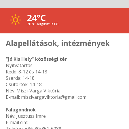
24°C
2026. augusztus 06.
Alapellátások, intézmények
"Jó Kis Hely" közösségi tér
Nyitvatartás:
Kedd: 8-12 és 14-18
Szerda: 14-18
Csütörtök: 14-18
Név: Miszi-Varga Viktória
E-mail: miszivargaviktoria@gmail.com
Falugondnok
Név: Jusztusz Imre
E-mail cím:
Telefon: +36-30/351-6089