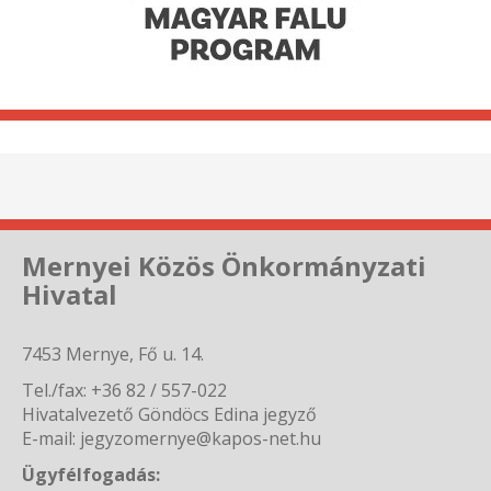
Mernyei Közös Önkormányzati
Hivatal
7453 Mernye, Fő u. 14.
Tel./fax: +36 82 / 557-022
Hivatalvezető Göndöcs Edina jegyző
E-mail: jegyzomernye@kapos-net.hu
Ügyfélfogadás: