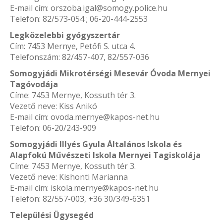
E-mail cím: orszoba.igal@somogy.police.hu
Telefon: 82/573-054 ; 06-20-444-2553
Legközelebbi gyógyszertár
Cím: 7453 Mernye, Petőfi S. utca 4.
Telefonszám: 82/457-407, 82/557-036
Somogyjádi Mikrotérségi Mesevár Óvoda Mernyei
Tagóvodája
Címe: 7453 Mernye, Kossuth tér 3.
Vezető neve: Kiss Anikó
E-mail cím: ovoda.mernye@kapos-net.hu
Telefon: 06-20/243-909
Somogyjádi Illyés Gyula Általános Iskola és
Alapfokú Művészeti Iskola Mernyei Tagiskolája
Címe: 7453 Mernye, Kossuth tér 3.
Vezető neve: Kishonti Marianna
E-mail cím: iskola.mernye@kapos-net.hu
Telefon: 82/557-003, +36 30/349-6351
Települési Ügysegéd