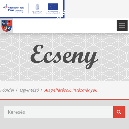
Főoldal
Ügyintéző
Alapellátások, intézmények