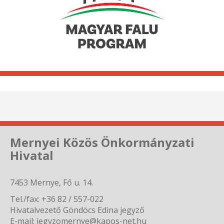
Mernyei Közös Önkormányzati
Hivatal
7453 Mernye, Fő u. 14.
Tel./fax: +36 82 / 557-022
Hivatalvezető Göndöcs Edina jegyző
E-mail: jegyzomernye@kapos-net.hu