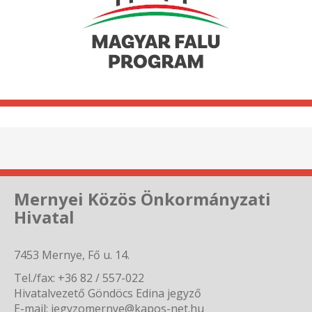
Mernyei Közös Önkormányzati
Hivatal
7453 Mernye, Fő u. 14.
Tel./fax: +36 82 / 557-022
Hivatalvezető Göndöcs Edina jegyző
E-mail: jegyzomernye@kapos-net.hu