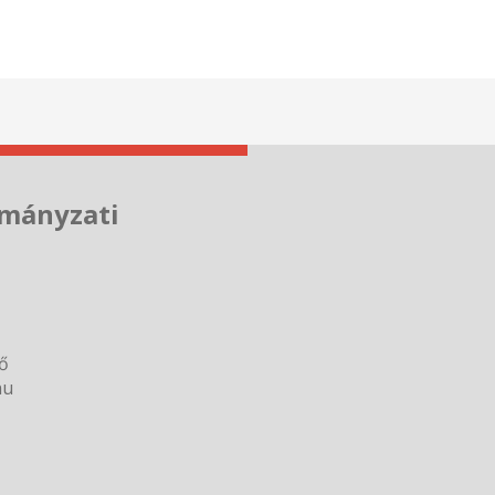
mányzati
ző
hu