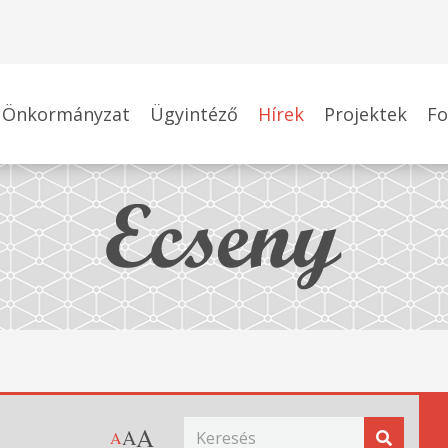
Önkormányzat
Ügyintéző
Hírek
Projektek
Fo
A
A
A