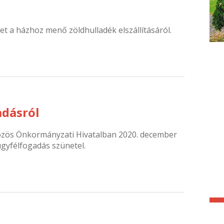
et a házhoz menő zöldhulladék elszállításáról.
adásról
özös Önkormányzati Hivatalban 2020. december
 ügyfélfogadás szünetel.