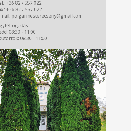
el.: +36 82 / 557 022
ax.: +36 82 / 557 022
-mail: polgarmesterecseny@gmail.com
gyfélfogadás:
edd: 08:30 - 11:00
sütörtök: 08:30 - 11:00