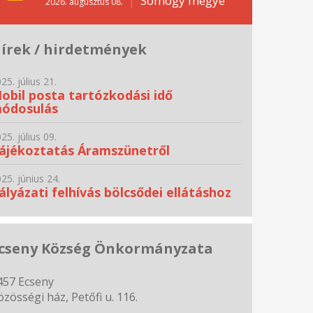
Somogy megye
2026. augusztus 08.
írek / hirdetmények
25. július 21.
obil posta tartózkodási idő
ódosulás
25. július 09.
ájékoztatás Áramszünetről
25. június 24.
ályázati felhívás bölcsődei ellátáshoz
cseny Község Önkormányzata
457 Ecseny
özösségi ház, Petőfi u. 116.