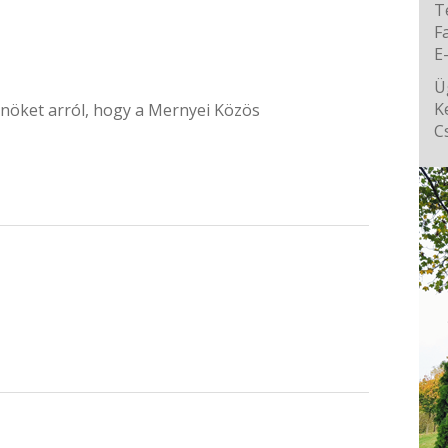
T
F
E
Ü
K
Önöket arról, hogy a Mernyei Közös
C