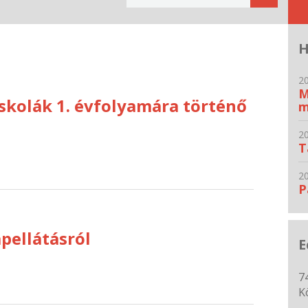
H
20
M
skolák 1. évfolyamára történő
m
20
T
20
P
apellátásról
E
7
K