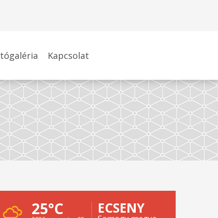
tógaléria
Kapcsolat
25°C
ECSENY