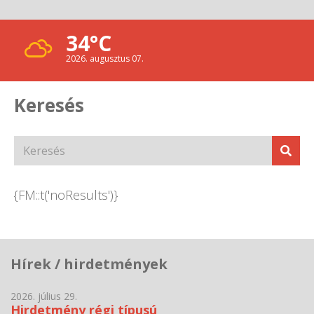
34°C
2026. augusztus 07.
Keresés
{FM::t('noResults')}
Hírek / hirdetmények
2026. július 29.
Hirdetmény régi típusú